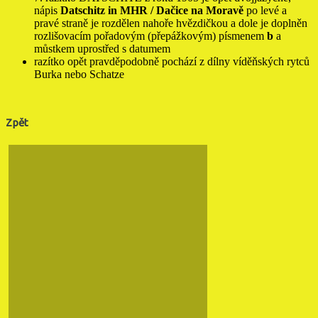
nápis
Datschitz in MHR / Dačice na Moravě
po levé a
pravé straně je rozdělen nahoře hvězdičkou a dole je doplněn
rozlišovacím pořadovým (přepážkovým) písmenem
b
a
můstkem uprostřed s datumem
razítko opět pravděpodobně pochází z dílny víděňských rytců
Burka nebo Schatze
Zpět