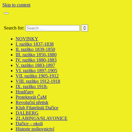
Skip to content
Poštovní historie Dačice Datschitz
Search for:
NOVINKY
I. razítko 1837-1838
II. razítko 1839-1850
III. razítko 1850-1880
IV. razítko 1880-1883
V. razítko 1883-1897
VI. razítko 1897-1905
VII. razítko 1905-1912
VIII. razítko 1912-1918
IX. razítko 1918-
Hradčany
Protektorát ČaM
Revoluční přetisk
Klub Filatelistů Dačice
DALBERG
ZLABINGS/SLAVONICE
Dačice – okolí
Historie poštovnictví