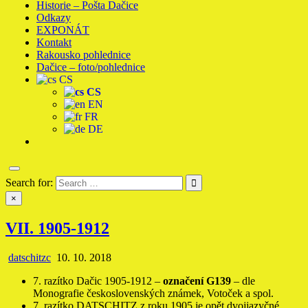
Historie – Pošta Dačice
Odkazy
EXPONÁT
Kontakt
Rakousko pohlednice
Dačice – foto/pohlednice
CS
CS
EN
FR
DE
Search for:
×
VII. 1905-1912
datschitzc
10. 10. 2018
7. razítko Dačic 1905-1912 –
označení G139
– dle
Monografie československých známek, Votoček a spol.
7. razítko DATSCHITZ z roku 1905 je opět dvojjazyčné,