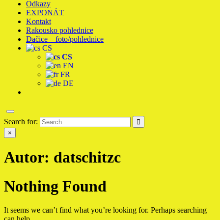
Odkazy
EXPONÁT
Kontakt
Rakousko pohlednice
Dačice – foto/pohlednice
CS
CS
EN
FR
DE
Search for:
×
Autor:
datschitzc
Nothing Found
It seems we can’t find what you’re looking for. Perhaps searching
can help.