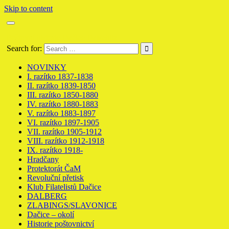
Skip to content
Poštovní historie Dačice Datschitz
Search for:
NOVINKY
I. razítko 1837-1838
II. razítko 1839-1850
III. razítko 1850-1880
IV. razítko 1880-1883
V. razítko 1883-1897
VI. razítko 1897-1905
VII. razítko 1905-1912
VIII. razítko 1912-1918
IX. razítko 1918-
Hradčany
Protektorát ČaM
Revoluční přetisk
Klub Filatelistů Dačice
DALBERG
ZLABINGS/SLAVONICE
Dačice – okolí
Historie poštovnictví