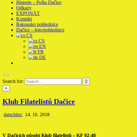
Historie – Pošta Dačice
Odkazy
EXPONÁT
Kontakt
Rakousko pohlednice
Dačice – foto/pohlednice
CS
CS
EN
FR
DE
Search for:
×
Klub Filatelistů Dačice
datschitzc
14. 10. 2018
V Dačicích působí Klub filatelistů – KF 02-48