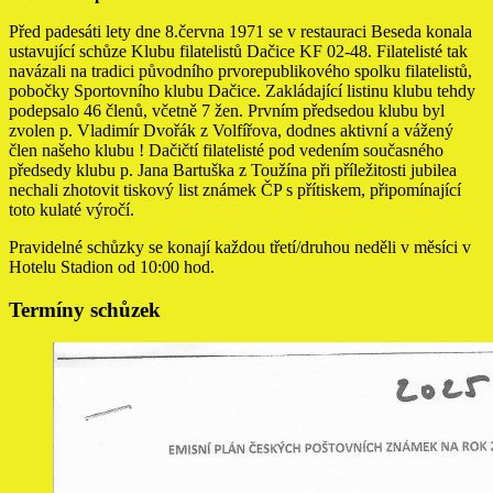
Před padesáti lety dne 8.června 1971 se v restauraci Beseda konala
ustavující schůze Klubu filatelistů Dačice KF 02-48. Filatelisté tak
navázali na tradici původního prvorepublikového spolku filatelistů,
pobočky Sportovního klubu Dačice. Zakládající listinu klubu tehdy
podepsalo 46 členů, včetně 7 žen. Prvním předsedou klubu byl
zvolen p. Vladimír Dvořák z Volfířova, dodnes aktivní a vážený
člen našeho klubu ! Dačičtí filatelisté pod vedením současného
předsedy klubu p. Jana Bartuška z Toužína při příležitosti jubilea
nechali zhotovit tiskový list známek ČP s přítiskem, připomínající
toto kulaté výročí.
Pravidelné schůzky se konají každou třetí/druhou neděli v měsíci v
Hotelu Stadion od 10:00 hod.
Termíny schůzek