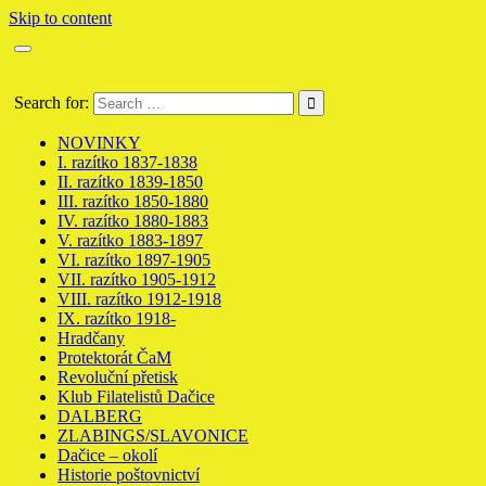
Skip to content
Poštovní historie Dačice Datschitz
Search for:
NOVINKY
I. razítko 1837-1838
II. razítko 1839-1850
III. razítko 1850-1880
IV. razítko 1880-1883
V. razítko 1883-1897
VI. razítko 1897-1905
VII. razítko 1905-1912
VIII. razítko 1912-1918
IX. razítko 1918-
Hradčany
Protektorát ČaM
Revoluční přetisk
Klub Filatelistů Dačice
DALBERG
ZLABINGS/SLAVONICE
Dačice – okolí
Historie poštovnictví