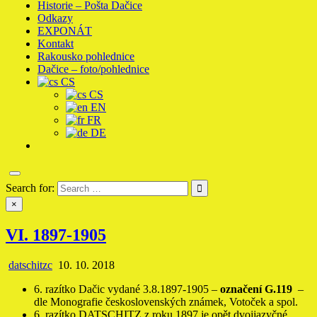
Historie – Pošta Dačice
Odkazy
EXPONÁT
Kontakt
Rakousko pohlednice
Dačice – foto/pohlednice
CS
CS
EN
FR
DE
Search for:
×
VI. 1897-1905
datschitzc
10. 10. 2018
6. razítko Dačic vydané 3.8.1897-1905 –
označení G.119
–
dle Monografie československých známek, Votoček a spol.
6. razítko DATSCHITZ z roku 1897 je opět dvojjazyčné,