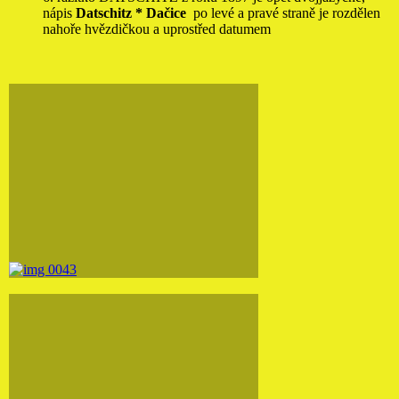
nápis
Datschitz * Dačice
po levé a pravé straně je rozdělen
nahoře hvězdičkou a uprostřed datumem