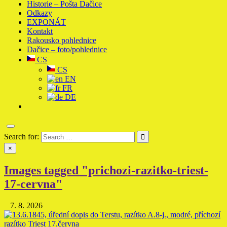
Historie – Pošta Dačice
Odkazy
EXPONÁT
Kontakt
Rakousko pohlednice
Dačice – foto/pohlednice
CS
CS
EN
FR
DE
Search for:
×
Images tagged "prichozi-razitko-triest-
17-cervna"
7. 8. 2026