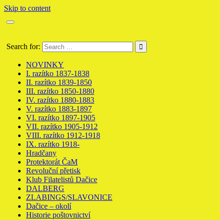
Skip to content
Poštovní historie Dačice Datschitz
Search for:
NOVINKY
I. razítko 1837-1838
II. razítko 1839-1850
III. razítko 1850-1880
IV. razítko 1880-1883
V. razítko 1883-1897
VI. razítko 1897-1905
VII. razítko 1905-1912
VIII. razítko 1912-1918
IX. razítko 1918-
Hradčany
Protektorát ČaM
Revoluční přetisk
Klub Filatelistů Dačice
DALBERG
ZLABINGS/SLAVONICE
Dačice – okolí
Historie poštovnictví