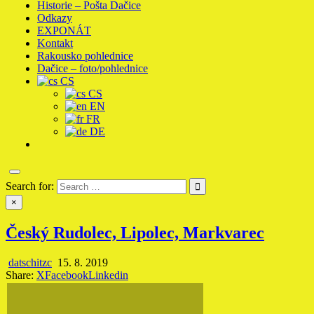
Historie – Pošta Dačice
Odkazy
EXPONÁT
Kontakt
Rakousko pohlednice
Dačice – foto/pohlednice
CS
CS
EN
FR
DE
Search for:
×
Český Rudolec, Lipolec, Markvarec
datschitzc
15. 8. 2019
Share:
X
Facebook
Linkedin