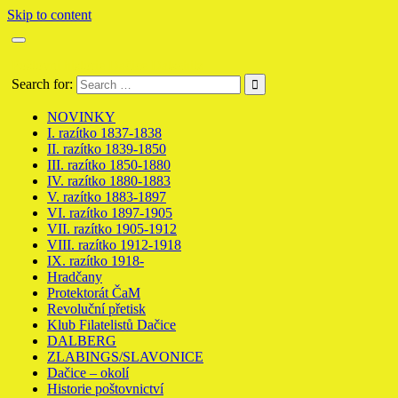
Skip to content
Poštovní historie Dačice Datschitz
Search for:
NOVINKY
I. razítko 1837-1838
II. razítko 1839-1850
III. razítko 1850-1880
IV. razítko 1880-1883
V. razítko 1883-1897
VI. razítko 1897-1905
VII. razítko 1905-1912
VIII. razítko 1912-1918
IX. razítko 1918-
Hradčany
Protektorát ČaM
Revoluční přetisk
Klub Filatelistů Dačice
DALBERG
ZLABINGS/SLAVONICE
Dačice – okolí
Historie poštovnictví